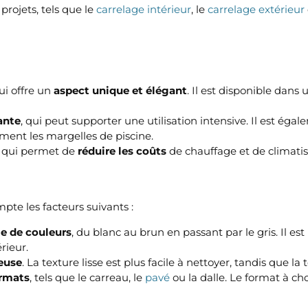
projets, tels que le
carrelage intérieur
, le
carrelage extérieur
i offre un
aspect unique et élégant
. Il est disponible dan
tante
, qui peut supporter une utilisation intensive. Il est éga
ment les margelles de piscine.
e qui permet de
réduire les coûts
de chauffage et de climatis
pte les facteurs suivants :
e de couleurs
, du blanc au brun en passant par le gris. Il e
rieur.
ueuse
. La texture lisse est plus facile à nettoyer, tandis que 
ormats
, tels que le carreau, le
pavé
ou la dalle. Le format à cho