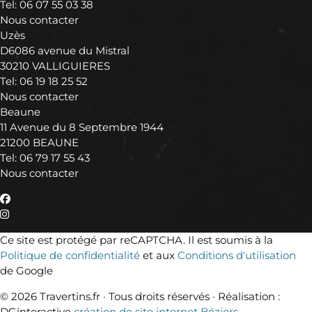
Tel:
06 07 55 03 38
Nous contacter
Uzès
D6086 avenue du Mistral
30210 VALLIGUIERES
Tel:
06 19 18 25 52
Nous contacter
Beaune
11 Avenue du 8 Septembre 1944
21200 BEAUNE
Tel:
06 79 17 55 43
Nous contacter
Ce site est protégé par reCAPTCHA. Il est soumis à la
Politique de confidentialité
et aux
Conditions d'utilisation
de Google
© 2026 Travertins.fr · Tous droits réservés ·
Réalisation :
DGinteractive
création de site internet Béziers