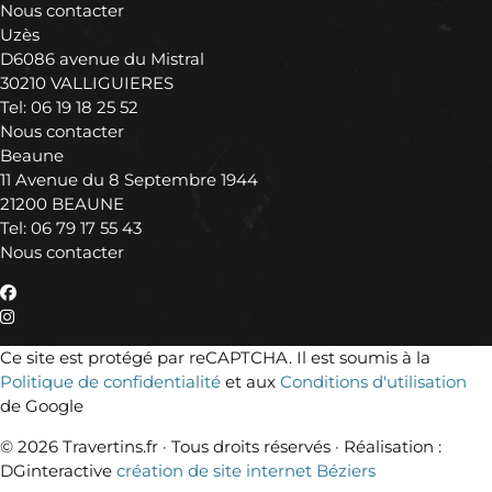
Nous contacter
Uzès
D6086 avenue du Mistral
30210 VALLIGUIERES
Tel:
06 19 18 25 52
Nous contacter
Beaune
11 Avenue du 8 Septembre 1944
21200 BEAUNE
Tel:
06 79 17 55 43
Nous contacter
Ce site est protégé par reCAPTCHA. Il est soumis à la
Politique de confidentialité
et aux
Conditions d'utilisation
de Google
© 2026 Travertins.fr · Tous droits réservés ·
Réalisation :
DGinteractive
création de site internet Béziers