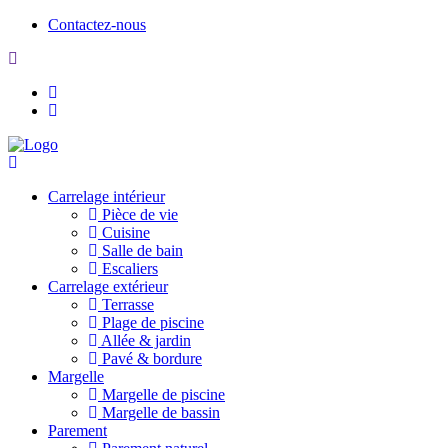
Contactez-nous
Carrelage intérieur
Pièce de vie
Cuisine
Salle de bain
Escaliers
Carrelage extérieur
Terrasse
Plage de piscine
Allée & jardin
Pavé & bordure
Margelle
Margelle de piscine
Margelle de bassin
Parement